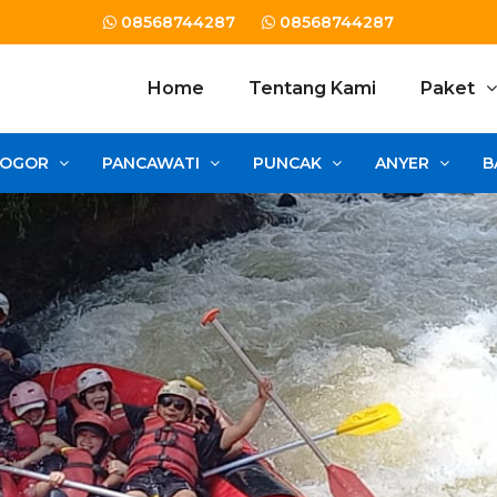
08568744287
08568744287
Home
Tentang Kami
Paket
BOGOR
PANCAWATI
PUNCAK
ANYER
B